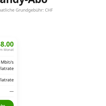
natliche Grundgebühr: CHF
8.00
im Monat
 Mbit/s
Flatrate
Flatrate
—
Abo