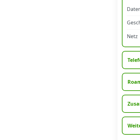
Daten
Datenschutz
·
AGB
·
Impressum
Gesch
Netz
Telef
Roa
Zusa
Weit