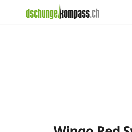
×
Menü
Wingo-Abos im
Handy‑Abo
Detail
Handy-Abo-Vergleich
Alle Handy-Abos vergleichen
Prepaid-Tarife vergleichen
Alle Prepaids auf einem Blick
Daten-Abos vergleichen
Wingo Red S