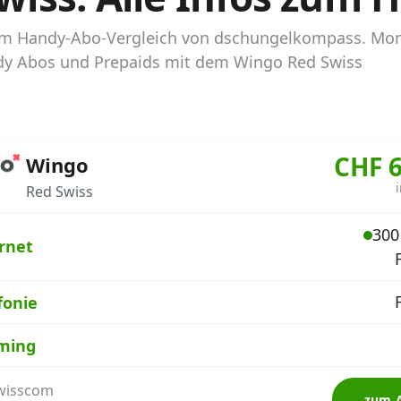
s im Handy-Abo-Vergleich von dschungelkompass. Mo
andy Abos und Prepaids mit dem Wingo Red Swiss
CHF 6
Wingo
Red Swiss
300
rnet
fonie
ming
Swisscom
zum 