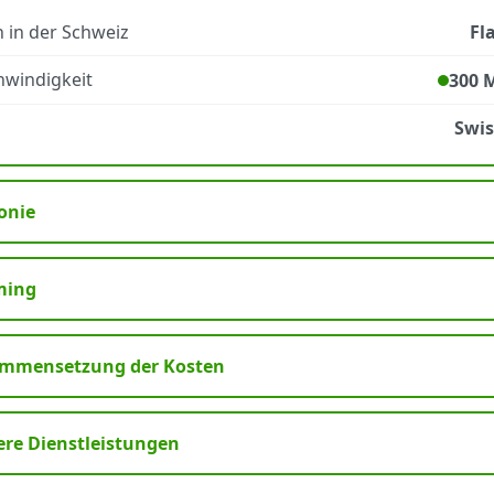
 in der Schweiz
Fl
windigkeit
300 
Swi
onie
ming
mmensetzung der Kosten
ere Dienstleistungen