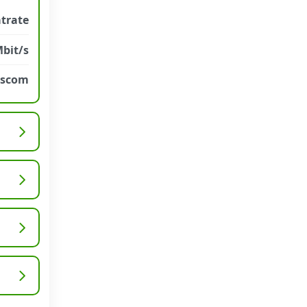
atrate
Mbit/s
sscom