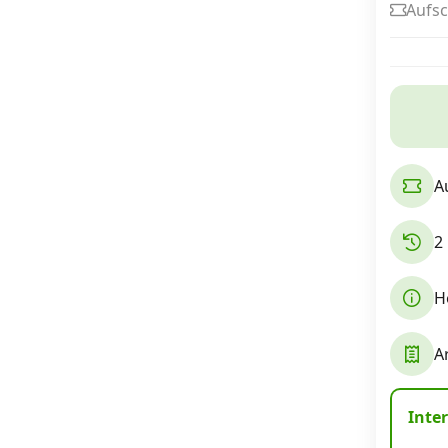
Aufsc
Internet, TV, Telefon
Kombi-Angebote
A
Aktionen
2
News
H
Forum
A
Über uns
Inte