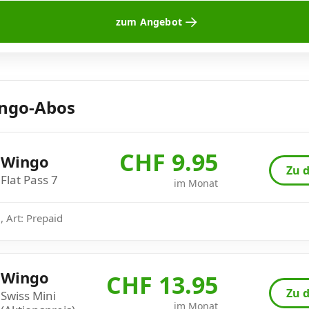
zum Angebot
ingo-Abos
CHF 9.95
Wingo
Zu d
Flat Pass 7
im Monat
 Art: Prepaid
Wingo
CHF 13.95
Zu d
Swiss Mini
im Monat