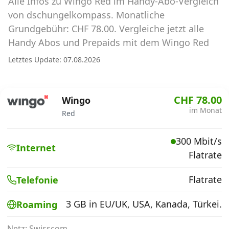
Alle Infos zu Wingo Red im Handy-Abo-Vergleich
Abos für Tablets, Hotspots und Smart
Watches
von dschungelkompass. Monatliche
Grundgebühr: CHF 78.00. Vergleiche jetzt alle
Tarifrechner Handy-Abo
Handy Abos und Prepaids mit dem Wingo Red
Der gute alte Tarifrechner im neuen Design
Letztes Update: 07.08.2026
Infos
CHF 78.00
Wingo
Alle Anbieter
im Monat
Red
Mobilfunknetz Schweiz
300 Mbit/s
Internet
Flatrate
Roaming-Tarife abfragen
Handy-Abo-Aktionen
Flatrate
Telefonie
Handy-Abo kündigen oder
3 GB in EU/UK, USA, Kanada, Türkei.
Roaming
wechseln
Netz: Swisscom