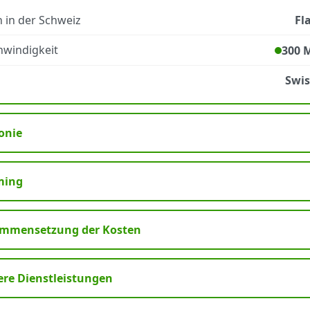
 in der Schweiz
Fl
windigkeit
300 
Swi
onie
ming
mmensetzung der Kosten
ere Dienstleistungen