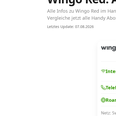
Abos für Tablets, Hotspots und Smart
Watches
Alle Infos zu Wingo Red im Ha
Vergleiche jetzt alle Handy A
Tarifrechner Handy-Abo
Letztes Update: 07.08.2026
Der gute alte Tarifrechner im neuen Design
Infos
Alle Anbieter
Mobilfunknetz Schweiz
Inte
Roaming-Tarife abfragen
Tele
Handy-Abo-Aktionen
Roa
Handy-Abo kündigen oder wechseln
Alle Mobile-Vergleiche
Netz: 