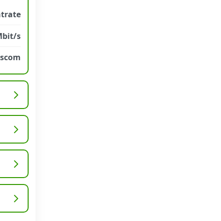
atrate
Mbit/s
sscom