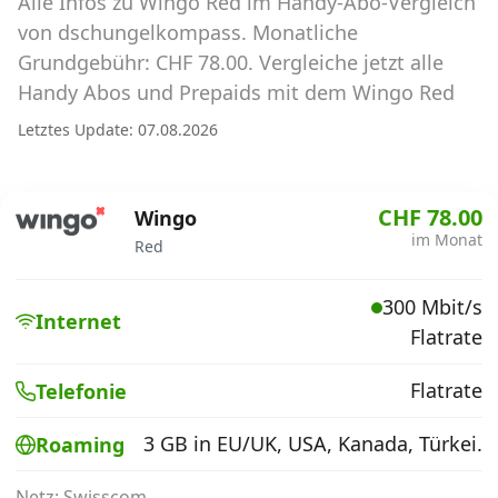
Alle Infos zu Wingo Red im Handy-Abo-Vergleich
Abos für Tablets, Hotspots und Smart
Watches
von dschungelkompass. Monatliche
Grundgebühr: CHF 78.00. Vergleiche jetzt alle
Tarifrechner Handy-Abo
Handy Abos und Prepaids mit dem Wingo Red
Der gute alte Tarifrechner im neuen Design
Letztes Update: 07.08.2026
Infos
CHF 78.00
Wingo
Alle Anbieter
im Monat
Red
Mobilfunknetz Schweiz
300 Mbit/s
Internet
Flatrate
Roaming-Tarife abfragen
Handy-Abo-Aktionen
Flatrate
Telefonie
Handy-Abo kündigen oder
3 GB in EU/UK, USA, Kanada, Türkei.
Roaming
wechseln
Netz: Swisscom