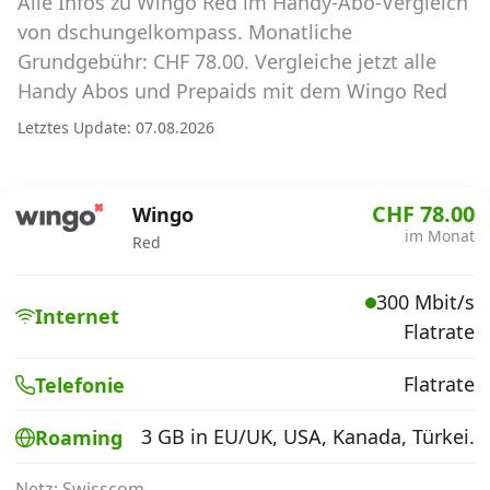
Alle Infos zu Wingo Red im Handy-Abo-Vergleich
Abos für Tablets, Hotspots und Smart
Watches
von dschungelkompass. Monatliche
Grundgebühr: CHF 78.00. Vergleiche jetzt alle
Tarifrechner Handy-Abo
Handy Abos und Prepaids mit dem Wingo Red
Der gute alte Tarifrechner im neuen Design
Letztes Update: 07.08.2026
Infos
CHF 78.00
Wingo
Alle Anbieter
im Monat
Red
Mobilfunknetz Schweiz
300 Mbit/s
Internet
Flatrate
Roaming-Tarife abfragen
Handy-Abo-Aktionen
Flatrate
Telefonie
Handy-Abo kündigen oder
3 GB in EU/UK, USA, Kanada, Türkei.
Roaming
wechseln
Netz: Swisscom