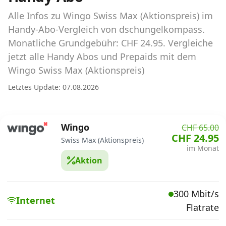
Abos für Tablets, Hotspots und Smart
Watches
Alle Infos zu Wingo Swiss Max (Aktionspreis) im
Handy-Abo-Vergleich von dschungelkompass.
Tarifrechner Handy-Abo
Monatliche Grundgebühr: CHF 24.95. Vergleiche
Der gute alte Tarifrechner im neuen Design
jetzt alle Handy Abos und Prepaids mit dem
Wingo Swiss Max (Aktionspreis)
Infos
Letztes Update: 07.08.2026
Alle Anbieter
Wingo
CHF 65.00
Mobilfunknetz Schweiz
CHF 24.95
Swiss Max (Aktionspreis)
im Monat
Roaming-Tarife abfragen
Aktion
Handy-Abo-Aktionen
300 Mbit/s
Handy-Abo kündigen oder
Internet
Flatrate
wechseln