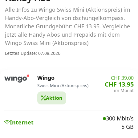
Abos für Tablets, Hotspots und Smart
Watches
Alle Infos zu Wingo Swiss Mini (Aktionspreis) im
Handy-Abo-Vergleich von dschungelkompass.
Tarifrechner Handy-Abo
Monatliche Grundgebühr: CHF 13.95. Vergleiche
Der gute alte Tarifrechner im neuen Design
jetzt alle Handy Abos und Prepaids mit dem
Wingo Swiss Mini (Aktionspreis)
Infos
Letztes Update: 07.08.2026
Alle Anbieter
Wingo
CHF 39.00
Mobilfunknetz Schweiz
CHF 13.95
Swiss Mini (Aktionspreis)
im Monat
Roaming-Tarife abfragen
Aktion
Handy-Abo-Aktionen
300 Mbit/s
Handy-Abo kündigen oder
Internet
5 GB
wechseln