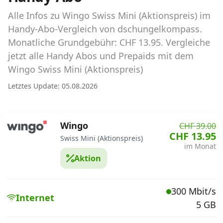
Abos für Tablets, Hotspots und Smart
Watches
Alle Infos zu Wingo Swiss Mini (Aktionspreis) im
Handy-Abo-Vergleich von dschungelkompass.
Tarifrechner Handy-Abo
Monatliche Grundgebühr: CHF 13.95. Vergleiche
Der gute alte Tarifrechner im neuen Design
jetzt alle Handy Abos und Prepaids mit dem
Wingo Swiss Mini (Aktionspreis)
Infos
Letztes Update: 05.08.2026
Alle Anbieter
Wingo
CHF 39.00
Mobilfunknetz Schweiz
CHF 13.95
Swiss Mini (Aktionspreis)
im Monat
Roaming-Tarife abfragen
Aktion
Handy-Abo-Aktionen
300 Mbit/s
Handy-Abo kündigen oder
Internet
5 GB
wechseln