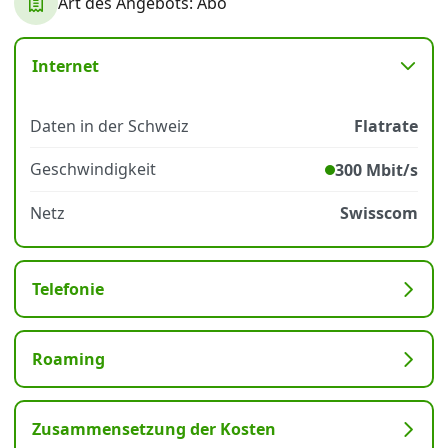
Art des Angebots: Abo
Datenschutz
·
AGB
·
Impressum
Internet
Daten in der Schweiz
Flatrate
Geschwindigkeit
300 Mbit/s
Netz
Swisscom
Telefonie
Roaming
Zusammensetzung der Kosten