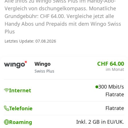
Alle Infos zu Wingo Swiss Plus im Handy-Abo-
Abos für Tablets, Hotspots und Smart
Watches
Vergleich von dschungelkompass. Monatliche
Grundgebühr: CHF 64.00. Vergleiche jetzt alle
Tarifrechner Handy-Abo
Handy Abos und Prepaids mit dem Wingo Swiss
Der gute alte Tarifrechner im neuen Design
Plus
Letztes Update: 07.08.2026
Infos
Alle Anbieter
CHF 64.00
Wingo
im Monat
Swiss Plus
Mobilfunknetz Schweiz
300 Mbit/s
Roaming-Tarife abfragen
Internet
Flatrate
Handy-Abo-Aktionen
Flatrate
Telefonie
Handy-Abo kündigen oder
wechseln
Inkl. 2 GB in EU/UK.
Roaming