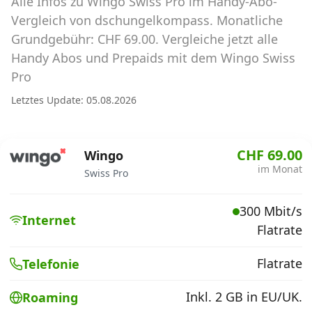
Alle Infos zu Wingo Swiss Pro im Handy-Abo-
Abos für Tablets, Hotspots und Smart
Watches
Vergleich von dschungelkompass. Monatliche
Grundgebühr: CHF 69.00. Vergleiche jetzt alle
Tarifrechner Handy-Abo
Handy Abos und Prepaids mit dem Wingo Swiss
Der gute alte Tarifrechner im neuen Design
Pro
Letztes Update: 05.08.2026
Infos
Alle Anbieter
CHF 69.00
Wingo
im Monat
Swiss Pro
Mobilfunknetz Schweiz
300 Mbit/s
Roaming-Tarife abfragen
Internet
Flatrate
Handy-Abo-Aktionen
Flatrate
Telefonie
Handy-Abo kündigen oder
wechseln
Inkl. 2 GB in EU/UK.
Roaming