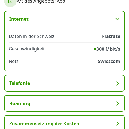
Art des Angebots: Abo
Datenschutz
·
AGB
·
Impressum
Internet
Daten in der Schweiz
Flatrate
Geschwindigkeit
300 Mbit/s
Netz
Swisscom
Telefonie
Roaming
Zusammensetzung der Kosten