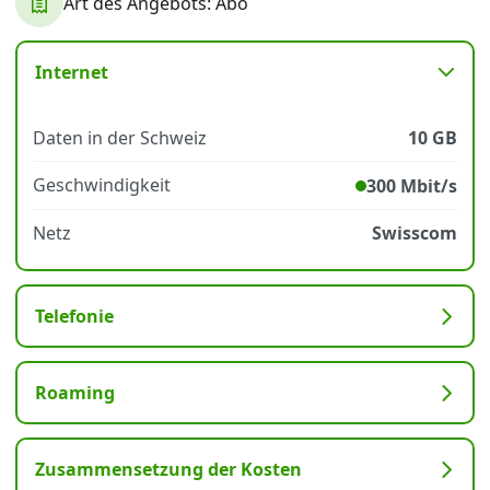
Art des Angebots: Abo
Datenschutz
·
AGB
·
Impressum
Internet
Daten in der Schweiz
10 GB
Geschwindigkeit
300 Mbit/s
Netz
Swisscom
Telefonie
Roaming
Zusammensetzung der Kosten