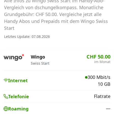
Alle Infos zu Wingo Swiss Start im Handy-Abo-
Abos für Tablets, Hotspots und Smart
Watches
Vergleich von dschungelkompass. Monatliche
Grundgebühr: CHF 50.00. Vergleiche jetzt alle
Tarifrechner Handy-Abo
Handy Abos und Prepaids mit dem Wingo Swiss
Der gute alte Tarifrechner im neuen Design
Start
Letztes Update: 07.08.2026
Infos
Alle Anbieter
CHF 50.00
Wingo
im Monat
Swiss Start
Mobilfunknetz Schweiz
300 Mbit/s
Roaming-Tarife abfragen
Internet
10 GB
Handy-Abo-Aktionen
Flatrate
Telefonie
Handy-Abo kündigen oder
wechseln
—
Roaming