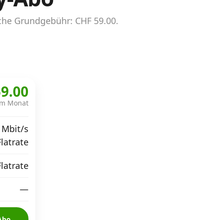
che Grundgebühr: CHF 59.00.
9.00
im Monat
 Mbit/s
Flatrate
Flatrate
—
Abo