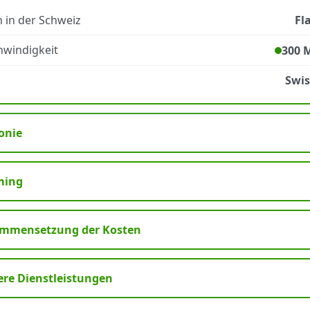
 in der Schweiz
Fl
windigkeit
300 
Swi
onie
ming
mmensetzung der Kosten
ere Dienstleistungen