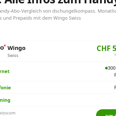
Handy-Abo-Vergleich von dschungelkompass. Monatli
bos und Prepaids mit dem Wingo Swiss
CHF 5
Wingo
Swiss
300
rnet
fonie
ming
Swisscom
zum 