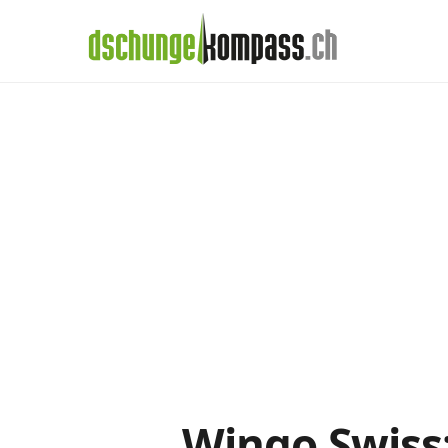
×
Menü
Wingo-Abos im
Handy‑Abo
Detail
Handy-Abo-Vergleich
Alle Handy-Abos vergleichen
Prepaid-Tarife vergleichen
Alle Prepaids auf einem Blick
Daten-Abos vergleichen
Wingo Swiss