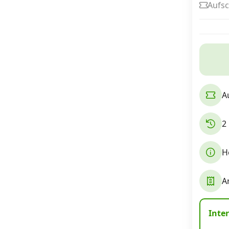
Aufsc
Internet, TV, Telefon
Kombi-Angebote
A
Aktionen
2
News
H
Forum
A
Über uns
Inte