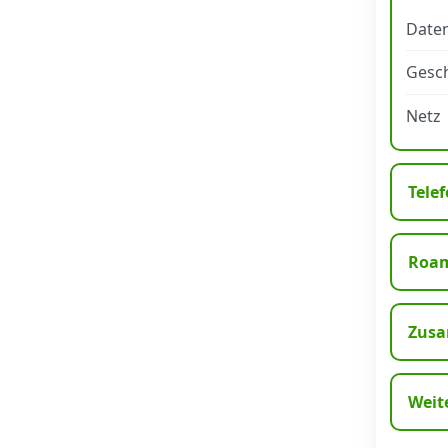
Daten
Datenschutz
·
AGB
·
Impressum
Gesch
Netz
Telef
Roa
Zusa
Weit