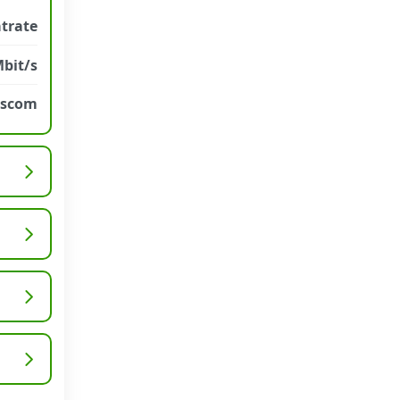
atrate
Mbit/s
sscom