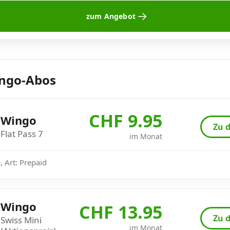
zum Angebot
ingo-Abos
CHF 9.95
Wingo
Zu d
Flat Pass 7
im Monat
 Art: Prepaid
Wingo
CHF 13.95
Zu d
Swiss Mini
im Monat