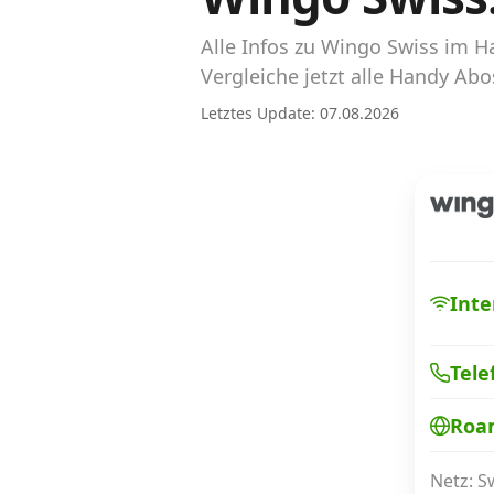
Abos für Tablets, Hotspots und Smart
Watches
Alle Infos zu Wingo Swiss im 
Vergleiche jetzt alle Handy A
Tarifrechner Handy-Abo
Letztes Update: 07.08.2026
Der gute alte Tarifrechner im neuen Design
Infos
Alle Anbieter
Mobilfunknetz Schweiz
Inte
Roaming-Tarife abfragen
Tele
Handy-Abo-Aktionen
Roa
Handy-Abo kündigen oder wechseln
Alle Mobile-Vergleiche
Netz: 