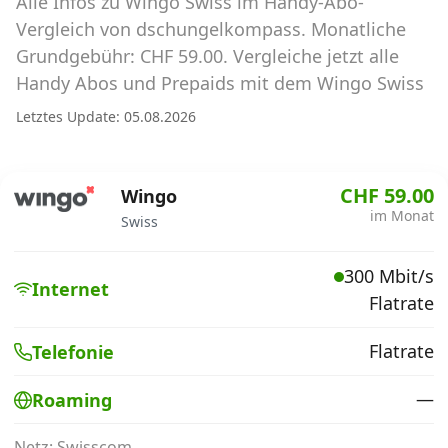
Alle Infos zu Wingo Swiss im Handy-Abo-
Abos für Tablets, Hotspots und Smart
Watches
Vergleich von dschungelkompass. Monatliche
Grundgebühr: CHF 59.00. Vergleiche jetzt alle
Tarifrechner Handy-Abo
Handy Abos und Prepaids mit dem Wingo Swiss
Der gute alte Tarifrechner im neuen Design
Letztes Update: 05.08.2026
Infos
CHF 59.00
Wingo
Alle Anbieter
im Monat
Swiss
Mobilfunknetz Schweiz
300 Mbit/s
Internet
Flatrate
Roaming-Tarife abfragen
Handy-Abo-Aktionen
Flatrate
Telefonie
Handy-Abo kündigen oder
—
Roaming
wechseln
Netz: Swisscom