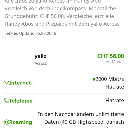
Alle Infos zu yallo Across im Handy-Abo-
Abos für Tablets, Hotspots und Smart
Watches
Vergleich von dschungelkompass. Monatliche
Grundgebühr: CHF 56.00. Vergleiche jetzt alle
Tarifrechner Handy-Abo
Handy Abos und Prepaids mit dem yallo Across
Der gute alte Tarifrechner im neuen Design
Letztes Update: 05.08.2026
Infos
CHF 56.00
yallo
Alle Anbieter
im Monat
Across
Mobilfunknetz Schweiz
2000 Mbit/s
Internet
Flatrate
Roaming-Tarife abfragen
Handy-Abo-Aktionen
Flatrate
Telefonie
Handy-Abo kündigen oder
In den Nachbarländern unlimitierte
wechseln
Daten (40 GB Highspeed, danach
Roaming