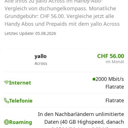
Alle Infos zu yallo Across im Handy-Abo-
Abos für Tablets, Hotspots und Smart
Watches
Vergleich von dschungelkompass. Monatliche
Grundgebühr: CHF 56.00. Vergleiche jetzt alle
Tarifrechner Handy-Abo
Handy Abos und Prepaids mit dem yallo Across
Der gute alte Tarifrechner im neuen Design
Letztes Update: 05.08.2026
Infos
CHF 56.00
yallo
Alle Anbieter
im Monat
Across
Mobilfunknetz Schweiz
2000 Mbit/s
Internet
Flatrate
Roaming-Tarife abfragen
Handy-Abo-Aktionen
Flatrate
Telefonie
Handy-Abo kündigen oder
In den Nachbarländern unlimitierte
wechseln
Daten (40 GB Highspeed, danach
Roaming