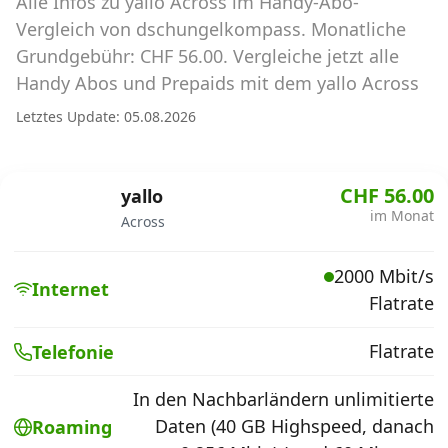
Alle Infos zu yallo Across im Handy-Abo-
Abos für Tablets, Hotspots und Smart
Watches
Vergleich von dschungelkompass. Monatliche
Grundgebühr: CHF 56.00. Vergleiche jetzt alle
Tarifrechner Handy-Abo
Handy Abos und Prepaids mit dem yallo Across
Der gute alte Tarifrechner im neuen Design
Letztes Update: 05.08.2026
Infos
CHF 56.00
yallo
Alle Anbieter
im Monat
Across
Mobilfunknetz Schweiz
2000 Mbit/s
Internet
Flatrate
Roaming-Tarife abfragen
Handy-Abo-Aktionen
Flatrate
Telefonie
Handy-Abo kündigen oder
In den Nachbarländern unlimitierte
wechseln
Daten (40 GB Highspeed, danach
Roaming