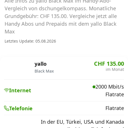
Alle Infos zu yallo Black Max im Handy-Abo-
Abos für Tablets, Hotspots und Smart
Watches
Vergleich von dschungelkompass. Monatliche
Grundgebühr: CHF 135.00. Vergleiche jetzt alle
Tarifrechner Handy-Abo
Handy Abos und Prepaids mit dem yallo Black
Der gute alte Tarifrechner im neuen Design
Max
Letztes Update: 05.08.2026
Infos
Alle Anbieter
CHF 135.00
yallo
im Monat
Black Max
Mobilfunknetz Schweiz
2000 Mbit/s
Roaming-Tarife abfragen
Internet
Flatrate
Handy-Abo-Aktionen
Flatrate
Telefonie
Handy-Abo kündigen oder
wechseln
In der EU, Türkei, USA und Kanada