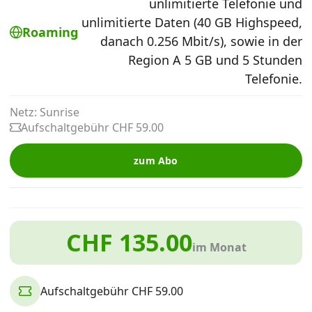
unlimitierte Telefonie und
Alle Mobile-Vergleiche
unlimitierte Daten (40 GB Highspeed,
Roaming
danach 0.256 Mbit/s), sowie in der
Region A 5 GB und 5 Stunden
Internet, TV, Telefon
Telefonie.
Kombi-Angebote
Netz: Sunrise
Aufschaltgebühr CHF 59.00
Aktionen
zum Abo
News
CHF 135.00
im Monat
Forum
Aufschaltgebühr CHF 59.00
Über uns