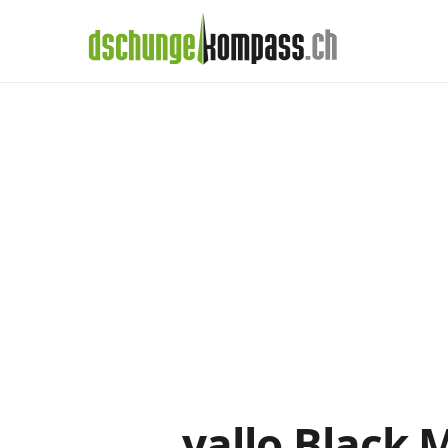
×
Menü
Handy‑Abo
yallo-Abos im De
Handy-Abo-Vergleich
Alle Handy-Abos vergleichen
Prepaid-Tarife vergleichen
Alle Prepaids auf einem Blick
Daten-Abos vergleichen
yallo Black 