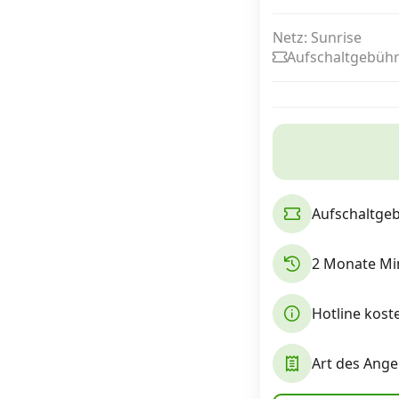
Netz: Sunrise
Internet, TV, Telefon
Aufschaltgebühr
Kombi-Angebote
Aktionen
Aufschaltge
News
2 Monate Min
Forum
Hotline kost
Über uns
Art des Ange