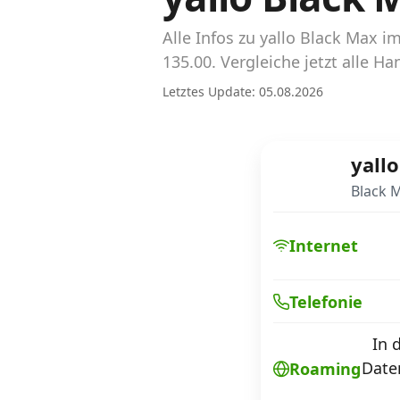
Abos für Tablets, Hotspots und Smart
Watches
Alle Infos zu yallo Black Max
135.00. Vergleiche jetzt alle 
Tarifrechner Handy-Abo
Letztes Update: 05.08.2026
Der gute alte Tarifrechner im neuen Design
Infos
yallo
Black 
Alle Anbieter
Mobilfunknetz Schweiz
Internet
Roaming-Tarife abfragen
Telefonie
Handy-Abo-Aktionen
In 
Handy-Abo kündigen oder wechseln
Date
Roaming
Alle Mobile-Vergleiche