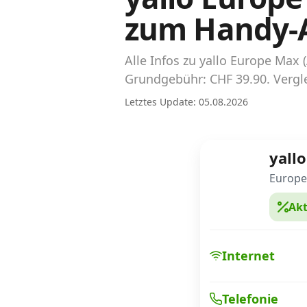
Abos für Tablets, Hotspots und Smart
zum Handy-
Watches
Tarifrechner Handy-Abo
Alle Infos zu yallo Europe Ma
Der gute alte Tarifrechner im neuen Design
Grundgebühr: CHF 39.90. Vergle
Letztes Update: 05.08.2026
Infos
Alle Anbieter
yallo
Mobilfunknetz Schweiz
Europe
Akt
Roaming-Tarife abfragen
Handy-Abo-Aktionen
Internet
Handy-Abo kündigen oder wechseln
Telefonie
Alle Mobile-Vergleiche