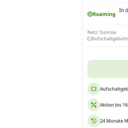
In 
Roaming
Internet, TV, Telefon
Netz: Sunrise
Aufschaltgebühr
Kombi-Angebote
Aktionen
News
Aufschaltge
Forum
Aktion bis 16
Über uns
24 Monate Mi