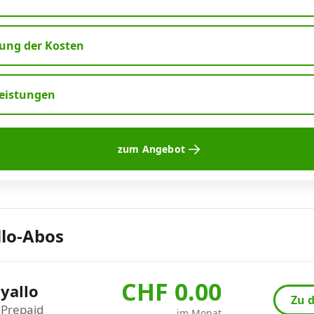
ng der Kosten
leistungen
zum Angebot
llo-Abos
CHF 0.00
yallo
Zu d
Prepaid
im Monat