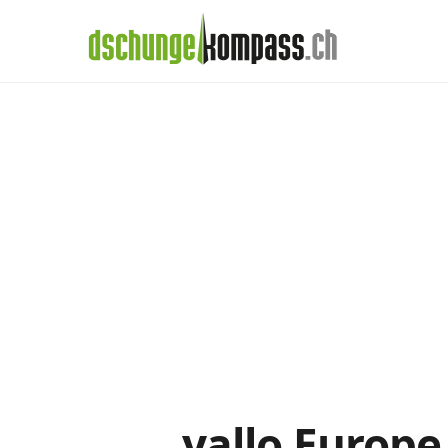
×
Menü
Handy‑Abo
yallo-Abos im De
Handy-Abo-Vergleich
Alle Handy-Abos vergleichen
Prepaid-Tarife vergleichen
Alle Prepaids auf einem Blick
Daten-Abos vergleichen
yallo Europe