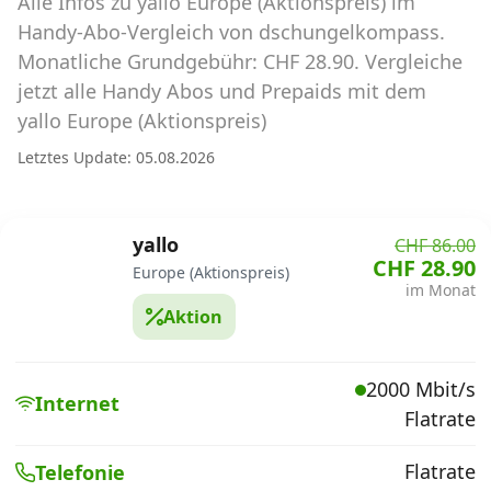
Alle Infos zu yallo Europe (Aktionspreis) im
Abos für Tablets, Hotspots und Smart
Watches
Handy-Abo-Vergleich von dschungelkompass.
Monatliche Grundgebühr: CHF 28.90. Vergleiche
Tarifrechner Handy-Abo
jetzt alle Handy Abos und Prepaids mit dem
Der gute alte Tarifrechner im neuen Design
yallo Europe (Aktionspreis)
Letztes Update: 05.08.2026
Infos
Alle Anbieter
yallo
CHF 86.00
CHF 28.90
Europe (Aktionspreis)
Mobilfunknetz Schweiz
im Monat
Aktion
Roaming-Tarife abfragen
Handy-Abo-Aktionen
2000 Mbit/s
Internet
Flatrate
Handy-Abo kündigen oder
wechseln
Flatrate
Telefonie