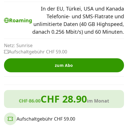
Alle Mobile-Vergleiche
In der EU, Türkei, USA und Kanada
Telefonie- und SMS-Flatrate und
Roaming
unlimitierte Daten (40 GB Highspeed,
Internet, TV, Telefon
danach 0.256 Mbit/s) und 60 Minuten.
Netz: Sunrise
Kombi-Angebote
Aufschaltgebühr CHF 59.00
Aktionen
zum Abo
News
CHF 28.90
CHF 86.00
im Monat
Forum
Aufschaltgebühr CHF 59.00
Über uns