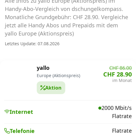
Alle Infos zu yallo Europe (Aktionspreis) im
Abos für Tablets, Hotspots und Smart
Watches
Handy-Abo-Vergleich von dschungelkompass.
Monatliche Grundgebühr: CHF 28.90. Vergleiche
Tarifrechner Handy-Abo
jetzt alle Handy Abos und Prepaids mit dem
Der gute alte Tarifrechner im neuen Design
yallo Europe (Aktionspreis)
Letztes Update: 07.08.2026
Infos
Alle Anbieter
yallo
CHF 86.00
CHF 28.90
Europe (Aktionspreis)
Mobilfunknetz Schweiz
im Monat
Aktion
Roaming-Tarife abfragen
Handy-Abo-Aktionen
2000 Mbit/s
Internet
Flatrate
Handy-Abo kündigen oder
wechseln
Flatrate
Telefonie