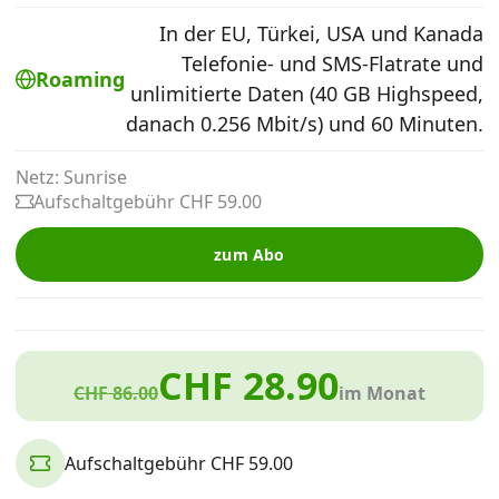
Alle Mobile-Vergleiche
In der EU, Türkei, USA und Kanada
Telefonie- und SMS-Flatrate und
Roaming
unlimitierte Daten (40 GB Highspeed,
Internet, TV, Telefon
danach 0.256 Mbit/s) und 60 Minuten.
Netz: Sunrise
Kombi-Angebote
Aufschaltgebühr CHF 59.00
Aktionen
zum Abo
News
CHF 28.90
CHF 86.00
im Monat
Forum
Aufschaltgebühr CHF 59.00
Über uns