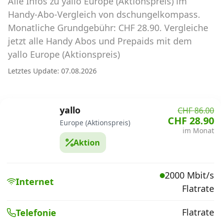
Alle Infos zu yallo Europe (Aktionspreis) im
Abos für Tablets, Hotspots und Smart
Watches
Handy-Abo-Vergleich von dschungelkompass.
Monatliche Grundgebühr: CHF 28.90. Vergleiche
Tarifrechner Handy-Abo
jetzt alle Handy Abos und Prepaids mit dem
Der gute alte Tarifrechner im neuen Design
yallo Europe (Aktionspreis)
Letztes Update: 07.08.2026
Infos
Alle Anbieter
yallo
CHF 86.00
CHF 28.90
Europe (Aktionspreis)
Mobilfunknetz Schweiz
im Monat
Aktion
Roaming-Tarife abfragen
Handy-Abo-Aktionen
2000 Mbit/s
Internet
Flatrate
Handy-Abo kündigen oder
wechseln
Flatrate
Telefonie