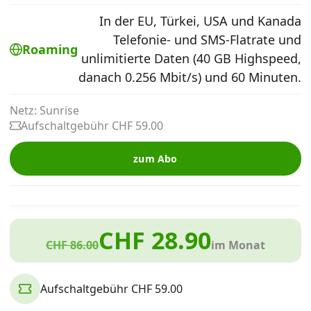
Alle Mobile-Vergleiche
In der EU, Türkei, USA und Kanada
Telefonie- und SMS-Flatrate und
Roaming
unlimitierte Daten (40 GB Highspeed,
Internet, TV, Telefon
danach 0.256 Mbit/s) und 60 Minuten.
Netz: Sunrise
Kombi-Angebote
Aufschaltgebühr CHF 59.00
Aktionen
zum Abo
News
CHF 28.90
CHF 86.00
im Monat
Forum
Aufschaltgebühr CHF 59.00
Über uns