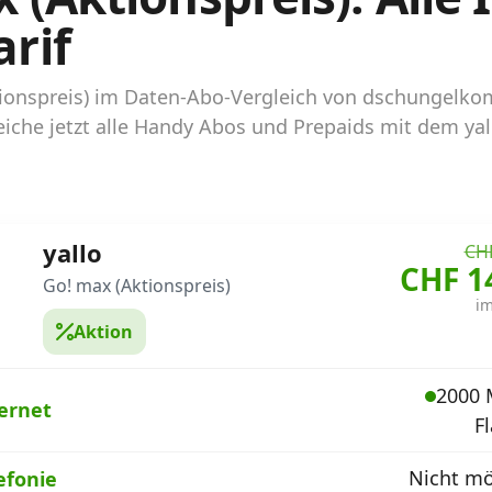
rif
ktionspreis) im Daten-Abo-Vergleich von dschungelk
iche jetzt alle Handy Abos und Prepaids mit dem yal
yallo
CHF
CHF 1
Go! max (Aktionspreis)
i
Aktion
2000 
ernet
Fl
Nicht mö
efonie