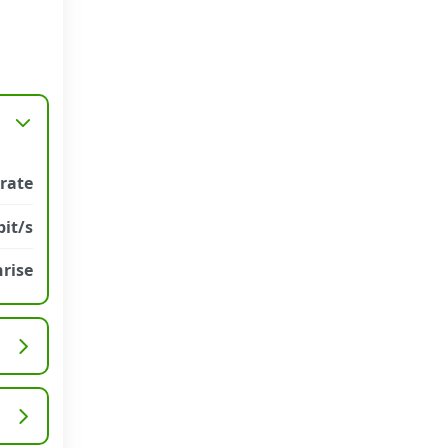
trate
it/s
rise