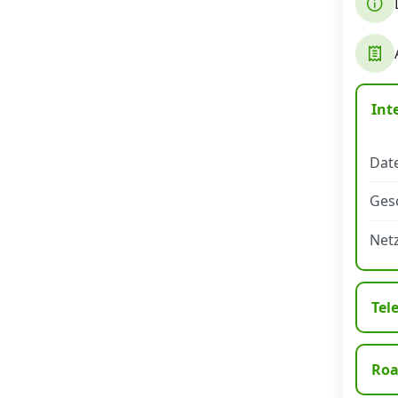
Datenschutz
·
AGB
·
Impressum
Int
Date
Ges
Net
Tel
Ro