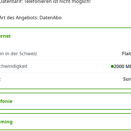
Datentarif: Telefonieren ist nicht möglich!
Art des Angebots: DatenAbo
ernet
n in der Schweiz
Fla
chwindigkeit
2000 Mb
z
Sun
efonie
aming