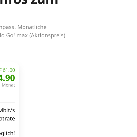
ompass. Monatliche
lo Go! max (Aktionspreis)
 61.00
4.90
m Monat
Mbit/s
atrate
glich!