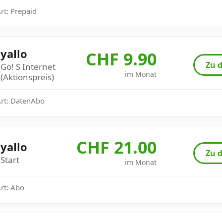
Art: Prepaid
yallo
CHF 9.90
Zu d
Go! S Internet
im Monat
(Aktionspreis)
Art: DatenAbo
CHF 21.00
yallo
Zu d
Start
im Monat
Art: Abo