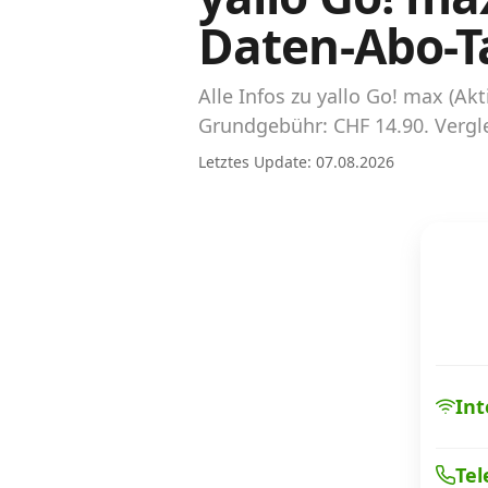
Abos für Tablets, Hotspots und Smart
Daten-Abo-Ta
Watches
Tarifrechner Handy-Abo
Alle Infos zu yallo Go! max (A
Der gute alte Tarifrechner im neuen Design
Grundgebühr: CHF 14.90. Vergle
Letztes Update: 07.08.2026
Infos
Alle Anbieter
Mobilfunknetz Schweiz
Roaming-Tarife abfragen
Handy-Abo-Aktionen
Int
Handy-Abo kündigen oder wechseln
Tel
Alle Mobile-Vergleiche