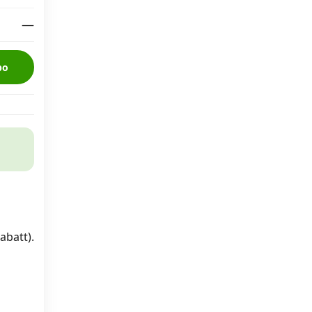
—
bo
abatt).