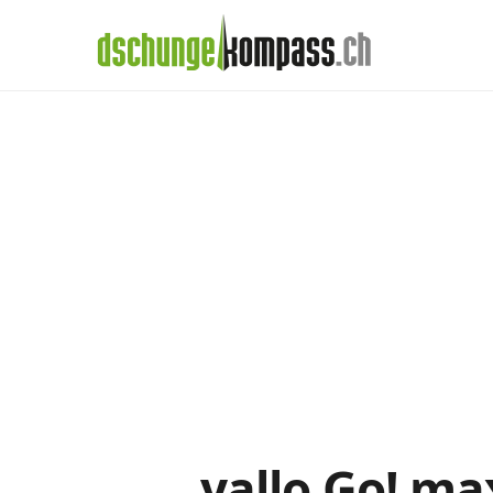
×
Menü
yallo-Daten-Abo
Handy‑Abo
Detail
Handy-Abo-Vergleich
Alle Handy-Abos vergleichen
Prepaid-Tarife vergleichen
Alle Prepaids auf einem Blick
Daten-Abos vergleichen
yallo Go! ma