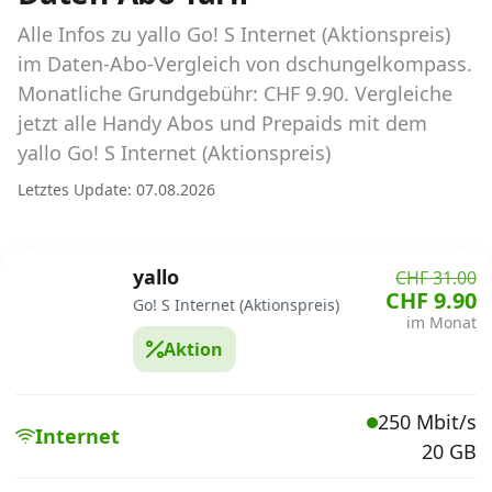
Abos für Tablets, Hotspots und Smart
Watches
Alle Infos zu yallo Go! S Internet (Aktionspreis)
im Daten-Abo-Vergleich von dschungelkompass.
Tarifrechner Handy-Abo
Monatliche Grundgebühr: CHF 9.90. Vergleiche
Der gute alte Tarifrechner im neuen Design
jetzt alle Handy Abos und Prepaids mit dem
yallo Go! S Internet (Aktionspreis)
Infos
Letztes Update: 07.08.2026
Alle Anbieter
yallo
CHF 31.00
Mobilfunknetz Schweiz
CHF 9.90
Go! S Internet (Aktionspreis)
im Monat
Roaming-Tarife abfragen
Aktion
Handy-Abo-Aktionen
250 Mbit/s
Handy-Abo kündigen oder
Internet
20 GB
wechseln