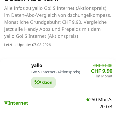
Abos für Tablets, Hotspots und Smart
Watches
Alle Infos zu yallo Go! S Internet (Aktionspreis)
im Daten-Abo-Vergleich von dschungelkompass.
Tarifrechner Handy-Abo
Monatliche Grundgebühr: CHF 9.90. Vergleiche
Der gute alte Tarifrechner im neuen Design
jetzt alle Handy Abos und Prepaids mit dem
yallo Go! S Internet (Aktionspreis)
Infos
Letztes Update: 07.08.2026
Alle Anbieter
yallo
CHF 31.00
Mobilfunknetz Schweiz
CHF 9.90
Go! S Internet (Aktionspreis)
im Monat
Roaming-Tarife abfragen
Aktion
Handy-Abo-Aktionen
250 Mbit/s
Handy-Abo kündigen oder
Internet
20 GB
wechseln