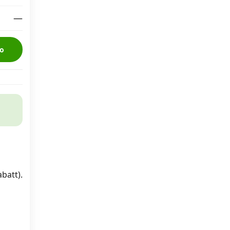
—
o
batt).