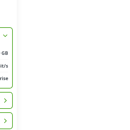
0 GB
it/s
rise