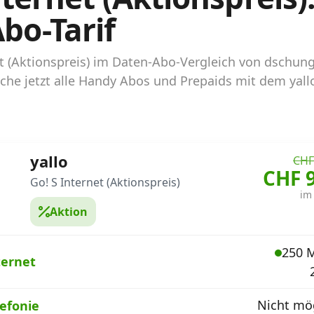
bo-Tarif
rnet (Aktionspreis) im Daten-Abo-Vergleich von dschu
che jetzt alle Handy Abos und Prepaids mit dem yallo
yallo
CHF
CHF 
Go! S Internet (Aktionspreis)
im
Aktion
250 M
ternet
Nicht mög
lefonie