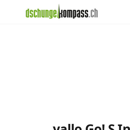
×
Menü
yallo-Daten-Abo
Handy‑Abo
Detail
Handy-Abo-Vergleich
Alle Handy-Abos vergleichen
Prepaid-Tarife vergleichen
Alle Prepaids auf einem Blick
Daten-Abos vergleichen
yallo Go! S I