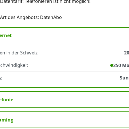
Datentarif: Telefonieren ist nicht möglich!
Art des Angebots: DatenAbo
ernet
en in der Schweiz
2
chwindigkeit
250 Mb
z
Sun
efonie
aming