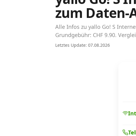
Abos für Tablets, Hotspots und Smart
zum Daten-A
Watches
Tarifrechner Handy-Abo
Alle Infos zu yallo Go! S Inte
Der gute alte Tarifrechner im neuen Design
Grundgebühr: CHF 9.90. Verglei
Letztes Update: 07.08.2026
Infos
Alle Anbieter
Mobilfunknetz Schweiz
Roaming-Tarife abfragen
Handy-Abo-Aktionen
In
Handy-Abo kündigen oder wechseln
Te
Alle Mobile-Vergleiche