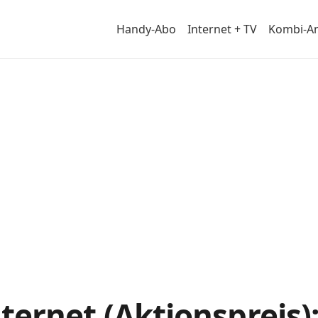
Handy-Abo
Internet + TV
Kombi-A
s im
nternet (Aktionspreis):