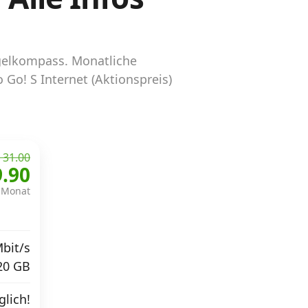
ngelkompass. Monatliche
 Go! S Internet (Aktionspreis)
 31.00
9.90
 Monat
bit/s
20 GB
lich!