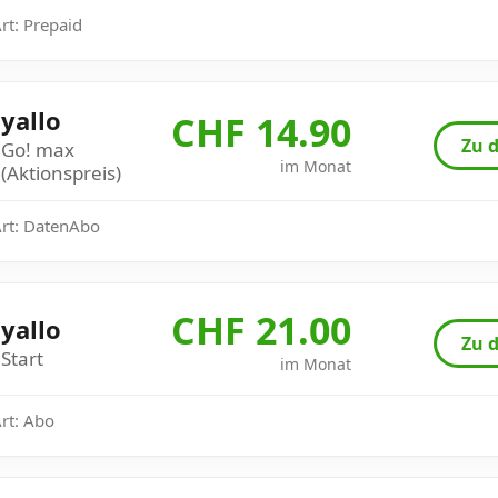
Art: Prepaid
yallo
CHF 14.90
Zu d
Go! max
im Monat
(Aktionspreis)
Art: DatenAbo
CHF 21.00
yallo
Zu d
Start
im Monat
Art: Abo