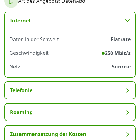
Art des Angebots: DatenAbo
Datenschutz
·
AGB
·
Impressum
Internet
Daten in der Schweiz
Flatrate
Geschwindigkeit
250 Mbit/s
Netz
Sunrise
Telefonie
Roaming
Zusammensetzung der Kosten