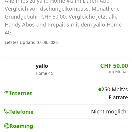
Alle Infos zu yallo Home 4G im Daten-Abo-
Abos für Tablets, Hotspots und Smart
Watches
Vergleich von dschungelkompass. Monatliche
Grundgebühr: CHF 50.00. Vergleiche jetzt alle
Tarifrechner Handy-Abo
Handy Abos und Prepaids mit dem yallo Home
Der gute alte Tarifrechner im neuen Design
4G
Letztes Update: 07.08.2026
Infos
Alle Anbieter
CHF 50.00
yallo
im Monat
Home 4G
Mobilfunknetz Schweiz
250 Mbit/s
Roaming-Tarife abfragen
Internet
Flatrate
Handy-Abo-Aktionen
Nicht möglich!
Telefonie
Handy-Abo kündigen oder
wechseln
—
Roaming