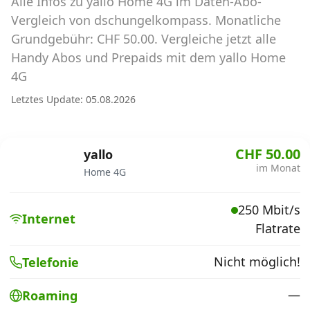
Alle Infos zu yallo Home 4G im Daten-Abo-
Abos für Tablets, Hotspots und Smart
Watches
Vergleich von dschungelkompass. Monatliche
Grundgebühr: CHF 50.00. Vergleiche jetzt alle
Tarifrechner Handy-Abo
Handy Abos und Prepaids mit dem yallo Home
Der gute alte Tarifrechner im neuen Design
4G
Letztes Update: 05.08.2026
Infos
Alle Anbieter
CHF 50.00
yallo
im Monat
Home 4G
Mobilfunknetz Schweiz
250 Mbit/s
Roaming-Tarife abfragen
Internet
Flatrate
Handy-Abo-Aktionen
Nicht möglich!
Telefonie
Handy-Abo kündigen oder
wechseln
—
Roaming