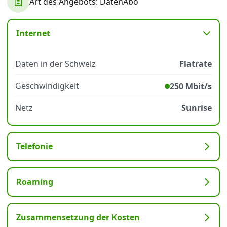
Art des Angebots: DatenAbo
Datenschutz
·
AGB
·
Impressum
Internet
Daten in der Schweiz
Flatrate
Geschwindigkeit
250 Mbit/s
Netz
Sunrise
Telefonie
Roaming
Zusammensetzung der Kosten