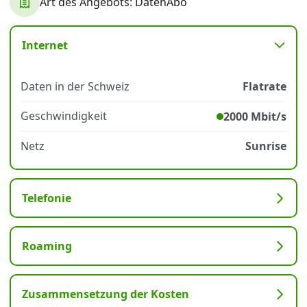
Art des Angebots: DatenAbo
Datenschutz
·
AGB
·
Impressum
Internet
Daten in der Schweiz
Flatrate
Geschwindigkeit
2000 Mbit/s
Netz
Sunrise
Telefonie
Roaming
Zusammensetzung der Kosten