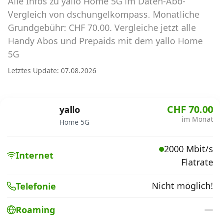
Alle Infos zu yallo Home 5G im Daten-Abo-
Abos für Tablets, Hotspots und Smart
Watches
Vergleich von dschungelkompass. Monatliche
Grundgebühr: CHF 70.00. Vergleiche jetzt alle
Tarifrechner Handy-Abo
Handy Abos und Prepaids mit dem yallo Home
Der gute alte Tarifrechner im neuen Design
5G
Letztes Update: 07.08.2026
Infos
Alle Anbieter
CHF 70.00
yallo
im Monat
Home 5G
Mobilfunknetz Schweiz
2000 Mbit/s
Roaming-Tarife abfragen
Internet
Flatrate
Handy-Abo-Aktionen
Nicht möglich!
Telefonie
Handy-Abo kündigen oder
wechseln
—
Roaming