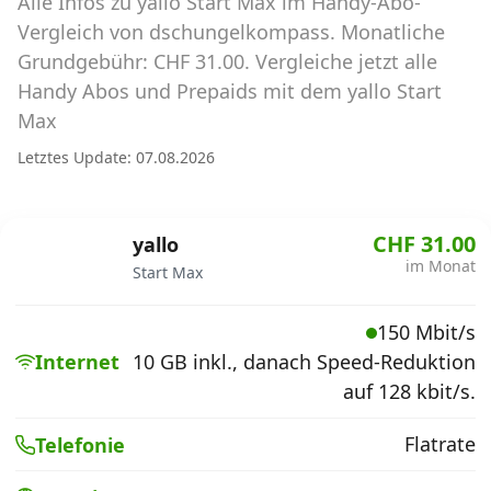
Alle Infos zu yallo Start Max im Handy-Abo-
Abos für Tablets, Hotspots und Smart
Watches
Vergleich von dschungelkompass. Monatliche
Grundgebühr: CHF 31.00. Vergleiche jetzt alle
Tarifrechner Handy-Abo
Handy Abos und Prepaids mit dem yallo Start
Der gute alte Tarifrechner im neuen Design
Max
Letztes Update: 07.08.2026
Infos
Alle Anbieter
CHF 31.00
yallo
im Monat
Start Max
Mobilfunknetz Schweiz
150 Mbit/s
Roaming-Tarife abfragen
Internet
10 GB inkl., danach Speed-Reduktion
Handy-Abo-Aktionen
auf 128 kbit/s.
Handy-Abo kündigen oder
Flatrate
Telefonie
wechseln