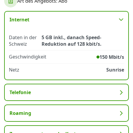
Art des Angebots: Abo
Datenschutz
·
AGB
·
Impressum
Internet
Daten in der
5 GB inkl., danach Speed-
Schweiz
Reduktion auf 128 kbit/s.
Geschwindigkeit
150 Mbit/s
Netz
Sunrise
Telefonie
Roaming