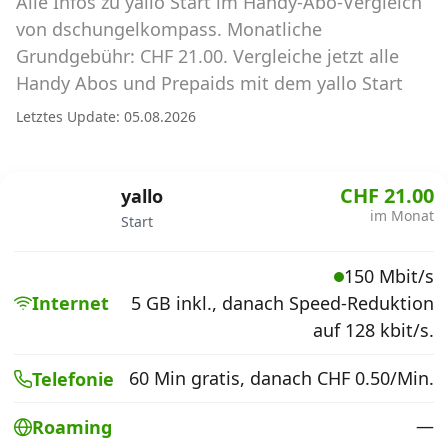
Alle Infos zu yallo Start im Handy-Abo-Vergleich
Abos für Tablets, Hotspots und Smart
Watches
von dschungelkompass. Monatliche
Grundgebühr: CHF 21.00. Vergleiche jetzt alle
Tarifrechner Handy-Abo
Handy Abos und Prepaids mit dem yallo Start
Der gute alte Tarifrechner im neuen Design
Letztes Update: 05.08.2026
Infos
CHF 21.00
yallo
Alle Anbieter
im Monat
Start
Mobilfunknetz Schweiz
150 Mbit/s
Internet
5 GB inkl., danach Speed-Reduktion
Roaming-Tarife abfragen
auf 128 kbit/s.
Handy-Abo-Aktionen
60 Min gratis, danach CHF 0.50/Min.
Telefonie
Handy-Abo kündigen oder
wechseln
—
Roaming