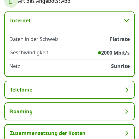
Art des Angebots: Abo
Datenschutz
·
AGB
·
Impressum
Internet
Daten in der Schweiz
Flatrate
Geschwindigkeit
2000 Mbit/s
Netz
Sunrise
Telefonie
Roaming
Zusammensetzung der Kosten