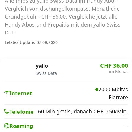
Alle Infos zu yallo Swiss Data im Handy-Abo-
Abos für Tablets, Hotspots und Smart
Watches
Vergleich von dschungelkompass. Monatliche
Grundgebühr: CHF 36.00. Vergleiche jetzt alle
Tarifrechner Handy-Abo
Handy Abos und Prepaids mit dem yallo Swiss
Der gute alte Tarifrechner im neuen Design
Data
Letztes Update: 07.08.2026
Infos
Alle Anbieter
CHF 36.00
yallo
im Monat
Swiss Data
Mobilfunknetz Schweiz
2000 Mbit/s
Roaming-Tarife abfragen
Internet
Flatrate
Handy-Abo-Aktionen
60 Min gratis, danach CHF 0.50/Min.
Telefonie
Handy-Abo kündigen oder
wechseln
—
Roaming