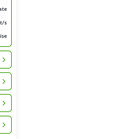
ate
t/s
ise