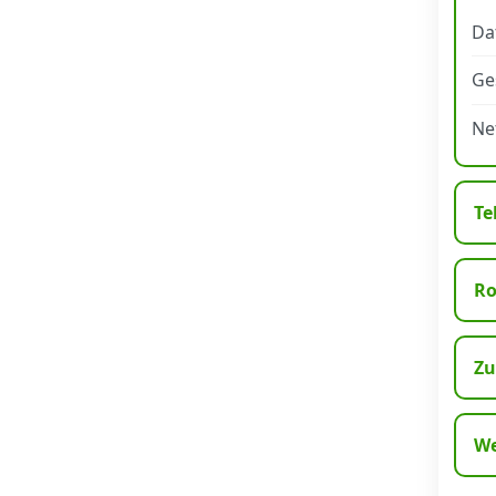
Da
Datenschutz
·
AGB
·
Impressum
Ge
Ne
Te
R
Zu
We