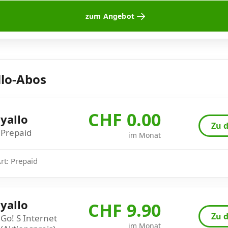
zum Angebot
llo-Abos
CHF 0.00
yallo
Zu d
Prepaid
im Monat
Art: Prepaid
yallo
CHF 9.90
Zu d
Go! S Internet
im Monat