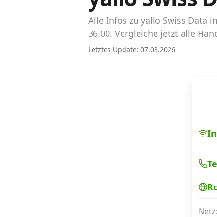
Abos für Tablets, Hotspots und Smart
Watches
Alle Infos zu yallo Swiss Dat
36.00. Vergleiche jetzt alle H
Tarifrechner Handy-Abo
Letztes Update: 07.08.2026
Der gute alte Tarifrechner im neuen Design
Infos
Alle Anbieter
Mobilfunknetz Schweiz
In
Roaming-Tarife abfragen
Te
Handy-Abo-Aktionen
R
Handy-Abo kündigen oder wechseln
Alle Mobile-Vergleiche
Netz