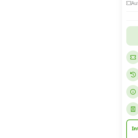
Au
Internet, TV, Telefon
Kombi-Angebote
Aktionen
News
Forum
Über uns
In