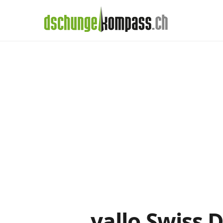
×
Menü
Handy‑Abo
yallo-Abos im De
Handy-Abo-Vergleich
Alle Handy-Abos vergleichen
Prepaid-Tarife vergleichen
Alle Prepaids auf einem Blick
Daten-Abos vergleichen
yallo Swiss 