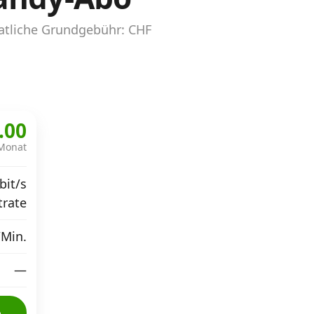
atliche Grundgebühr: CHF
.00
Monat
bit/s
trate
/Min.
—
o