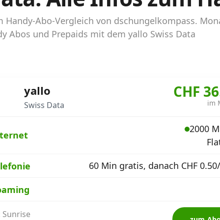
a im Handy-Abo-Vergleich von dschungelkompass. Mon
andy Abos und Prepaids mit dem yallo Swiss Data
CHF 36
yallo
im 
Swiss Data
2000 M
ternet
Fla
60 Min gratis, danach CHF 0.50
lefonie
oaming
: Sunrise
zum Ab