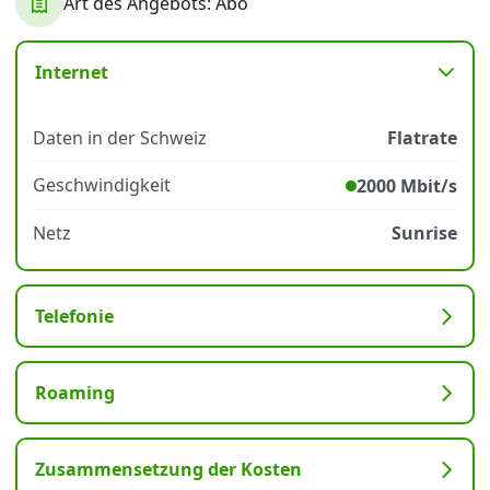
Art des Angebots: Abo
Datenschutz
·
AGB
·
Impressum
Internet
Daten in der Schweiz
Flatrate
Geschwindigkeit
2000 Mbit/s
Netz
Sunrise
Telefonie
Roaming
Zusammensetzung der Kosten