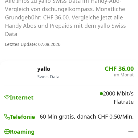
Alle Infos zu yallo Swiss Data im Handy-Abo-
Abos für Tablets, Hotspots und Smart
Watches
Vergleich von dschungelkompass. Monatliche
Grundgebühr: CHF 36.00. Vergleiche jetzt alle
Tarifrechner Handy-Abo
Handy Abos und Prepaids mit dem yallo Swiss
Der gute alte Tarifrechner im neuen Design
Data
Letztes Update: 07.08.2026
Infos
Alle Anbieter
CHF 36.00
yallo
im Monat
Swiss Data
Mobilfunknetz Schweiz
2000 Mbit/s
Roaming-Tarife abfragen
Internet
Flatrate
Handy-Abo-Aktionen
60 Min gratis, danach CHF 0.50/Min.
Telefonie
Handy-Abo kündigen oder
wechseln
—
Roaming