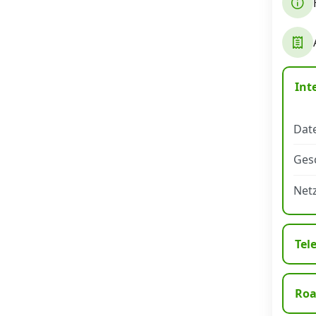
Datenschutz
·
AGB
·
Impressum
Int
Date
Ges
Net
Tel
Ro