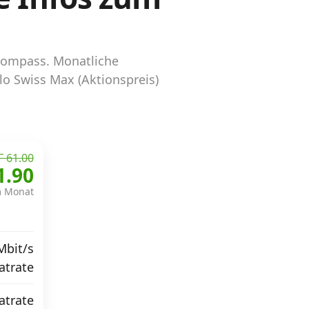
lkompass. Monatliche
lo Swiss Max (Aktionspreis)
 61.00
1.90
m Monat
Mbit/s
atrate
atrate