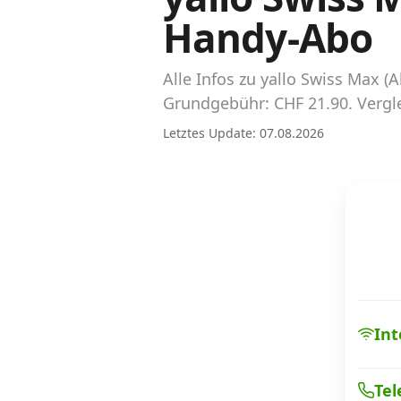
Abos für Tablets, Hotspots und Smart
Handy-Abo
Watches
Tarifrechner Handy-Abo
Alle Infos zu yallo Swiss Max 
Der gute alte Tarifrechner im neuen Design
Grundgebühr: CHF 21.90. Vergle
Letztes Update: 07.08.2026
Infos
Alle Anbieter
Mobilfunknetz Schweiz
Roaming-Tarife abfragen
Handy-Abo-Aktionen
Int
Handy-Abo kündigen oder wechseln
Tel
Alle Mobile-Vergleiche