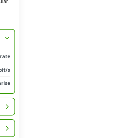
lar.
trate
it/s
rise