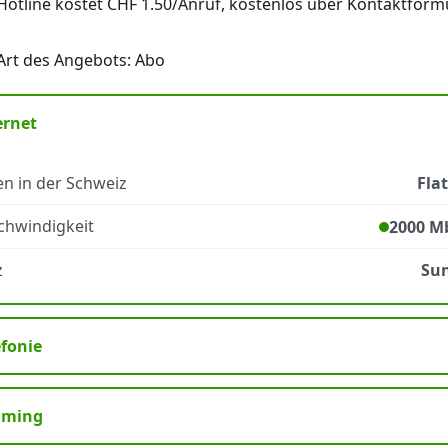
Hotline kostet CHF 1.50/Anruf, kostenlos über Kontaktformu
Art des Angebots: Abo
ernet
n in der Schweiz
Fla
chwindigkeit
2000 Mb
z
Sun
efonie
aming