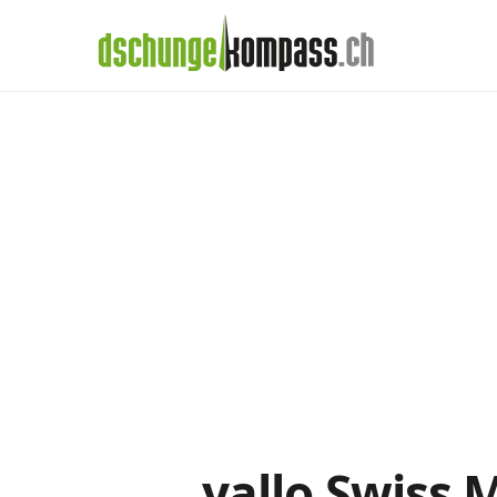
×
Menü
Handy‑Abo
yallo-Abos im De
Handy-Abo-Vergleich
Alle Handy-Abos vergleichen
Prepaid-Tarife vergleichen
Alle Prepaids auf einem Blick
Daten-Abos vergleichen
yallo Swiss 