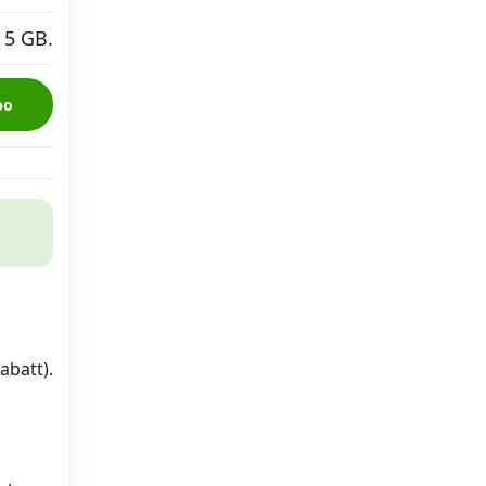
 5 GB.
bo
abatt).