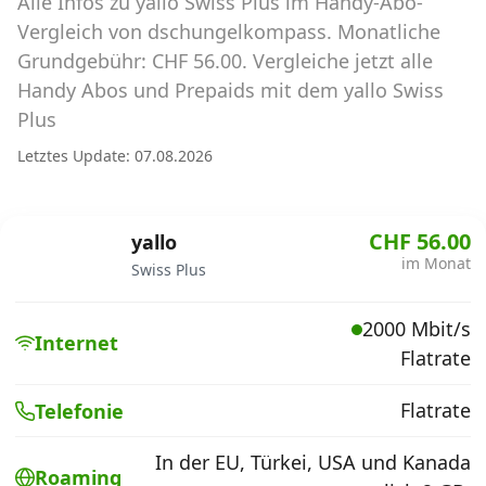
Alle Infos zu yallo Swiss Plus im Handy-Abo-
Abos für Tablets, Hotspots und Smart
Watches
Vergleich von dschungelkompass. Monatliche
Grundgebühr: CHF 56.00. Vergleiche jetzt alle
Tarifrechner Handy-Abo
Handy Abos und Prepaids mit dem yallo Swiss
Der gute alte Tarifrechner im neuen Design
Plus
Letztes Update: 07.08.2026
Infos
Alle Anbieter
CHF 56.00
yallo
im Monat
Swiss Plus
Mobilfunknetz Schweiz
2000 Mbit/s
Roaming-Tarife abfragen
Internet
Flatrate
Handy-Abo-Aktionen
Flatrate
Telefonie
Handy-Abo kündigen oder
wechseln
In der EU, Türkei, USA und Kanada
Roaming