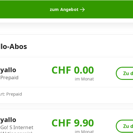
zum Angebot
llo-Abos
CHF 0.00
yallo
Zu d
Prepaid
im Monat
Art: Prepaid
yallo
CHF 9.90
Zu d
Go! S Internet
im Monat