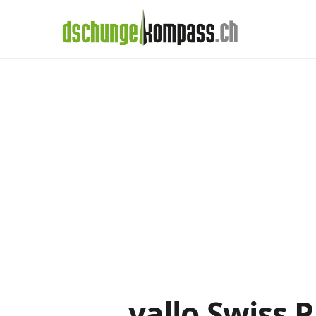
×
Menü
Handy‑Abo
yallo-Abos im De
Handy-Abo-Vergleich
Alle Handy-Abos vergleichen
Prepaid-Tarife vergleichen
Alle Prepaids auf einem Blick
Daten-Abos vergleichen
yallo Swiss 