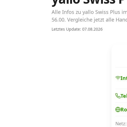
Abos für Tablets, Hotspots und Smart
Watches
Alle Infos zu yallo Swiss Plu
56.00. Vergleiche jetzt alle Ha
Tarifrechner Handy-Abo
Letztes Update: 07.08.2026
Der gute alte Tarifrechner im neuen Design
Infos
Alle Anbieter
Mobilfunknetz Schweiz
In
Roaming-Tarife abfragen
Te
Handy-Abo-Aktionen
Ro
Handy-Abo kündigen oder wechseln
Alle Mobile-Vergleiche
Netz: