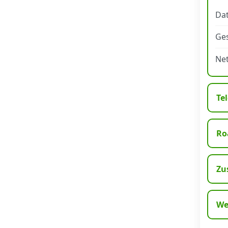
Dat
Datenschutz
·
AGB
·
Impressum
Ge
Ne
Te
Ro
Zu
We