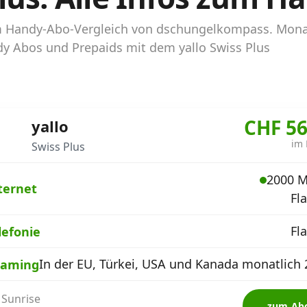
s im Handy-Abo-Vergleich von dschungelkompass. Mon
ndy Abos und Prepaids mit dem yallo Swiss Plus
CHF 56
yallo
im
Swiss Plus
2000 M
ternet
Fl
Fl
lefonie
In der EU, Türkei, USA und Kanada monatlich 
aming
 Sunrise
zum Ab