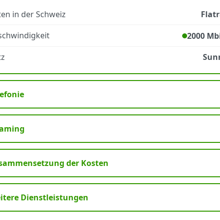
en in der Schweiz
Flat
schwindigkeit
2000 Mbi
tz
Sunr
lefonie
aming
sammensetzung der Kosten
itere Dienstleistungen