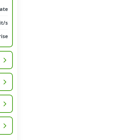
rate
t/s
ise