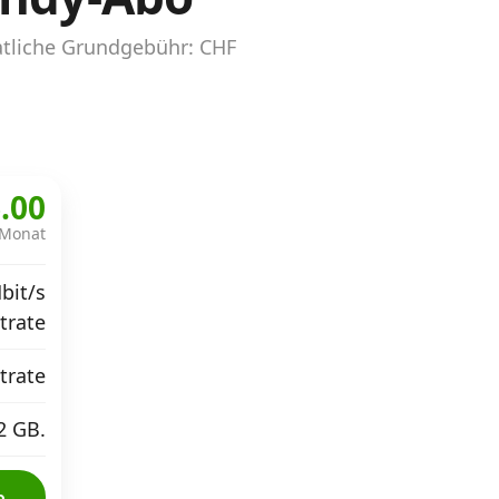
atliche Grundgebühr: CHF
.00
 Monat
bit/s
atrate
atrate
2 GB.
o