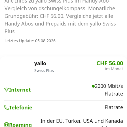
Alle Infos zu yallo Swiss Plus im Handy-Abo-
Abos für Tablets, Hotspots und Smart
Watches
Vergleich von dschungelkompass. Monatliche
Grundgebühr: CHF 56.00. Vergleiche jetzt alle
Tarifrechner Handy-Abo
Handy Abos und Prepaids mit dem yallo Swiss
Der gute alte Tarifrechner im neuen Design
Plus
Letztes Update: 05.08.2026
Infos
Alle Anbieter
CHF 56.00
yallo
im Monat
Swiss Plus
Mobilfunknetz Schweiz
2000 Mbit/s
Roaming-Tarife abfragen
Internet
Flatrate
Handy-Abo-Aktionen
Flatrate
Telefonie
Handy-Abo kündigen oder
wechseln
In der EU, Türkei, USA und Kanada
Roaming