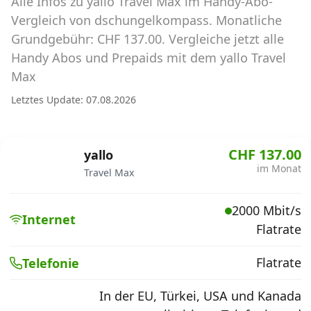
Alle Infos zu yallo Travel Max im Handy-Abo-
Abos für Tablets, Hotspots und Smart
Watches
Vergleich von dschungelkompass. Monatliche
Grundgebühr: CHF 137.00. Vergleiche jetzt alle
Tarifrechner Handy-Abo
Handy Abos und Prepaids mit dem yallo Travel
Der gute alte Tarifrechner im neuen Design
Max
Letztes Update: 07.08.2026
Infos
Alle Anbieter
CHF 137.00
yallo
im Monat
Travel Max
Mobilfunknetz Schweiz
2000 Mbit/s
Roaming-Tarife abfragen
Internet
Flatrate
Handy-Abo-Aktionen
Flatrate
Telefonie
Handy-Abo kündigen oder
wechseln
In der EU, Türkei, USA und Kanada