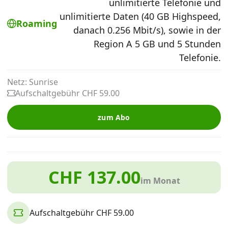
unlimitierte Telefonie und
Alle Mobile-Vergleiche
unlimitierte Daten (40 GB Highspeed,
Roaming
danach 0.256 Mbit/s), sowie in der
Region A 5 GB und 5 Stunden
Internet, TV, Telefon
Telefonie.
Kombi-Angebote
Netz: Sunrise
Aufschaltgebühr CHF 59.00
Aktionen
zum Abo
News
CHF 137.00
im Monat
Forum
Aufschaltgebühr CHF 59.00
Über uns