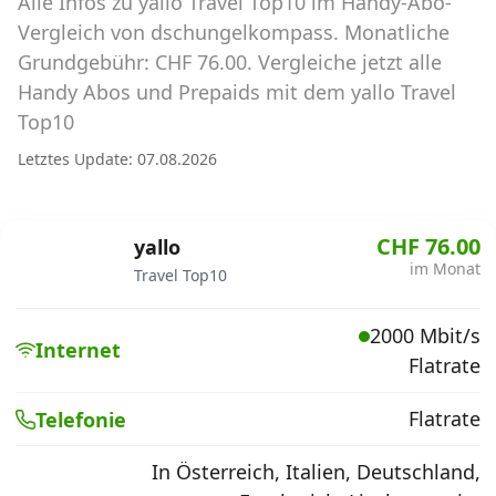
Alle Infos zu yallo Travel Top10 im Handy-Abo-
Abos für Tablets, Hotspots und Smart
Watches
Vergleich von dschungelkompass. Monatliche
Grundgebühr: CHF 76.00. Vergleiche jetzt alle
Tarifrechner Handy-Abo
Handy Abos und Prepaids mit dem yallo Travel
Der gute alte Tarifrechner im neuen Design
Top10
Letztes Update: 07.08.2026
Infos
Alle Anbieter
CHF 76.00
yallo
im Monat
Travel Top10
Mobilfunknetz Schweiz
2000 Mbit/s
Roaming-Tarife abfragen
Internet
Flatrate
Handy-Abo-Aktionen
Flatrate
Telefonie
Handy-Abo kündigen oder
wechseln
In Österreich, Italien, Deutschland,