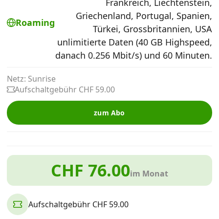
Frankreich, Liechtenstein,
Alle Mobile-Vergleiche
Griechenland, Portugal, Spanien,
Roaming
Türkei, Grossbritannien, USA
unlimitierte Daten (40 GB Highspeed,
Internet, TV, Telefon
danach 0.256 Mbit/s) und 60 Minuten.
Kombi-Angebote
Netz: Sunrise
Aufschaltgebühr CHF 59.00
Aktionen
zum Abo
News
CHF 76.00
im Monat
Forum
Aufschaltgebühr CHF 59.00
Über uns