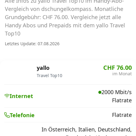
Alle Infos zu yallo Travel Top10 im Handy-Abo-
Abos für Tablets, Hotspots und Smart
Watches
Vergleich von dschungelkompass. Monatliche
Grundgebühr: CHF 76.00. Vergleiche jetzt alle
Tarifrechner Handy-Abo
Handy Abos und Prepaids mit dem yallo Travel
Der gute alte Tarifrechner im neuen Design
Top10
Letztes Update: 07.08.2026
Infos
Alle Anbieter
CHF 76.00
yallo
im Monat
Travel Top10
Mobilfunknetz Schweiz
2000 Mbit/s
Roaming-Tarife abfragen
Internet
Flatrate
Handy-Abo-Aktionen
Flatrate
Telefonie
Handy-Abo kündigen oder
wechseln
In Österreich, Italien, Deutschland,