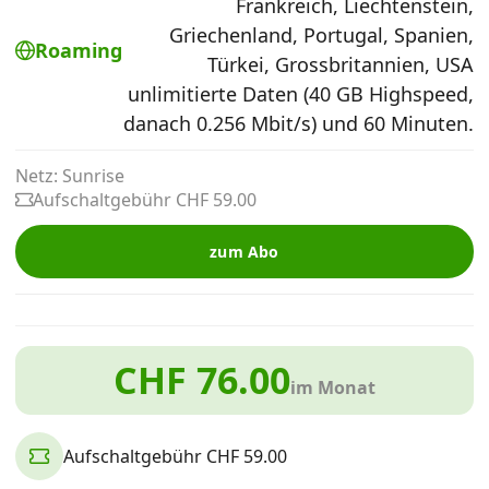
Frankreich, Liechtenstein,
Alle Mobile-Vergleiche
Griechenland, Portugal, Spanien,
Roaming
Türkei, Grossbritannien, USA
unlimitierte Daten (40 GB Highspeed,
Internet, TV, Telefon
danach 0.256 Mbit/s) und 60 Minuten.
Kombi-Angebote
Netz: Sunrise
Aufschaltgebühr CHF 59.00
Aktionen
zum Abo
News
CHF 76.00
im Monat
Forum
Aufschaltgebühr CHF 59.00
Über uns