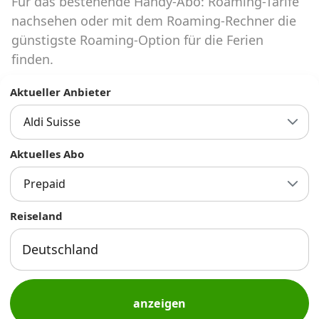
Für das bestehende Handy-Abo: Roaming-Tarife
Abos für Tablets, Hotspots und Smart
Watches
nachsehen oder mit dem Roaming-Rechner die
günstigste Roaming-Option für die Ferien
Tarifrechner Handy-Abo
finden.
Der gute alte Tarifrechner im neuen Design
Aktueller Anbieter
Aldi Suisse
Infos
Alle Anbieter
Aktuelles Abo
Prepaid
Mobilfunknetz Schweiz
Reiseland
Roaming-Tarife abfragen
Handy-Abo-Aktionen
Handy-Abo kündigen oder
wechseln
anzeigen