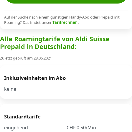
Alle Mobile-Vergleiche
Auf der Suche nach einem günstigen Handy-Abo oder Prepaid mit
Roaming? Das findet unser
Tarifrechner
.
Internet, TV, Telefon
Alle Roamingtarife von Aldi Suisse
Prepaid in Deutschland:
Kombi-Angebote
Zuletzt geprüft am 28.06.2021
Aktionen
Inklusiveinheiten im Abo
News
keine
Forum
Standardtarife
Über uns
eingehend
CHF 0.50/Min.