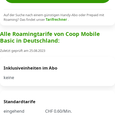
Alle Mobile-Vergleiche
Auf der Suche nach einem günstigen Handy-Abo oder Prepaid mit
Roaming? Das findet unser
Tarifrechner
.
Internet, TV, Telefon
Alle Roamingtarife von Coop Mobile
Basic in Deutschland:
Kombi-Angebote
Zuletzt geprüft am 25.08.2023
Aktionen
Inklusiveinheiten im Abo
News
keine
Forum
Standardtarife
Über uns
eingehend
CHF 0.60/Min.