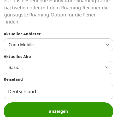
Für das bestehende Handy-Abo: Roaming-Tarife
Abos für Tablets, Hotspots und Smart
Watches
nachsehen oder mit dem Roaming-Rechner die
günstigste Roaming-Option für die Ferien
Tarifrechner Handy-Abo
finden.
Der gute alte Tarifrechner im neuen Design
Aktueller Anbieter
Coop Mobile
Infos
Alle Anbieter
Aktuelles Abo
Basic
Mobilfunknetz Schweiz
Reiseland
Roaming-Tarife abfragen
Handy-Abo-Aktionen
Handy-Abo kündigen oder
wechseln
anzeigen