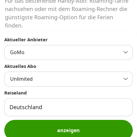
Für das bestehende Handy-Abo: Roaming-Tarife
Abos für Tablets, Hotspots und Smart
Watches
nachsehen oder mit dem Roaming-Rechner die
günstigste Roaming-Option für die Ferien
Tarifrechner Handy-Abo
finden.
Der gute alte Tarifrechner im neuen Design
Aktueller Anbieter
GoMo
Infos
Alle Anbieter
Aktuelles Abo
Unlimited
Mobilfunknetz Schweiz
Reiseland
Roaming-Tarife abfragen
Handy-Abo-Aktionen
Handy-Abo kündigen oder
wechseln
anzeigen