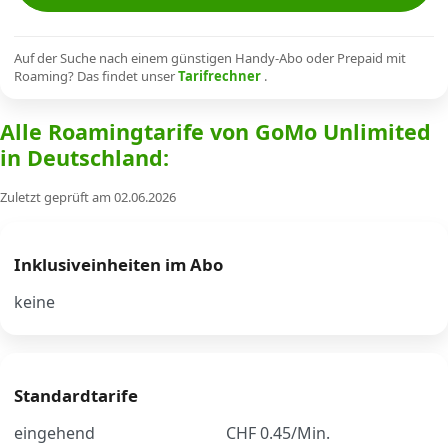
Alle Mobile-Vergleiche
Auf der Suche nach einem günstigen Handy-Abo oder Prepaid mit
Roaming? Das findet unser
Tarifrechner
.
Internet, TV, Telefon
Alle Roamingtarife von GoMo Unlimited
in Deutschland:
Kombi-Angebote
Zuletzt geprüft am 02.06.2026
Aktionen
Inklusiveinheiten im Abo
News
keine
Forum
Standardtarife
Über uns
eingehend
CHF 0.45/Min.