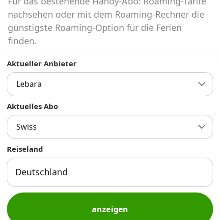
Für das bestehende Handy-Abo: Roaming-Tarife
Abos für Tablets, Hotspots und Smart
Watches
nachsehen oder mit dem Roaming-Rechner die
günstigste Roaming-Option für die Ferien
Tarifrechner Handy-Abo
finden.
Der gute alte Tarifrechner im neuen Design
Aktueller Anbieter
Lebara
Infos
Alle Anbieter
Aktuelles Abo
Swiss
Mobilfunknetz Schweiz
Reiseland
Roaming-Tarife abfragen
Handy-Abo-Aktionen
Handy-Abo kündigen oder
wechseln
anzeigen