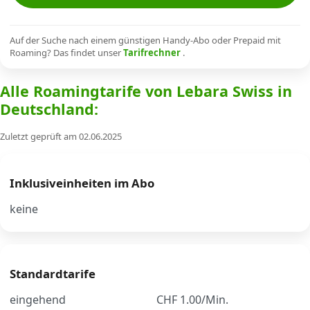
Alle Mobile-Vergleiche
Auf der Suche nach einem günstigen Handy-Abo oder Prepaid mit
Roaming? Das findet unser
Tarifrechner
.
Internet, TV, Telefon
Alle Roamingtarife von Lebara Swiss in
Deutschland:
Kombi-Angebote
Zuletzt geprüft am 02.06.2025
Aktionen
Inklusiveinheiten im Abo
News
keine
Forum
Standardtarife
Über uns
eingehend
CHF 1.00/Min.