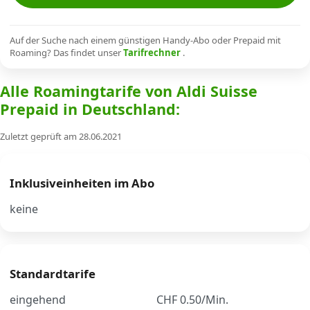
Alle Mobile-Vergleiche
Auf der Suche nach einem günstigen Handy-Abo oder Prepaid mit
Roaming? Das findet unser
Tarifrechner
.
Internet, TV, Telefon
Alle Roamingtarife von Aldi Suisse
Prepaid in Deutschland:
Kombi-Angebote
Zuletzt geprüft am 28.06.2021
Aktionen
Inklusiveinheiten im Abo
News
keine
Forum
Standardtarife
Über uns
eingehend
CHF 0.50/Min.