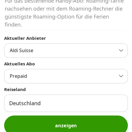
Für das bestehende Handy-Abo: Roaming-Tarife
Abos für Tablets, Hotspots und Smart
Watches
nachsehen oder mit dem Roaming-Rechner die
günstigste Roaming-Option für die Ferien
Tarifrechner Handy-Abo
finden.
Der gute alte Tarifrechner im neuen Design
Aktueller Anbieter
Aldi Suisse
Infos
Alle Anbieter
Aktuelles Abo
Prepaid
Mobilfunknetz Schweiz
Reiseland
Roaming-Tarife abfragen
Handy-Abo-Aktionen
Handy-Abo kündigen oder
wechseln
anzeigen