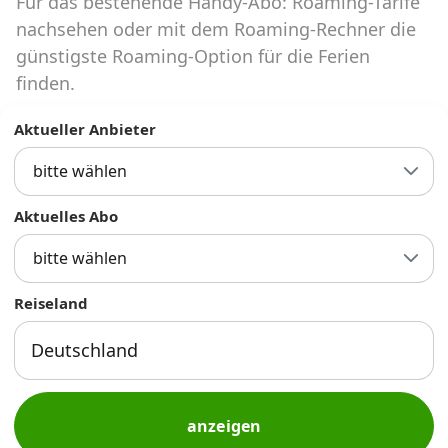
Für das bestehende Handy-Abo: Roaming-Tarife
Abos für Tablets, Hotspots und Smart
Watches
nachsehen oder mit dem Roaming-Rechner die
günstigste Roaming-Option für die Ferien
Tarifrechner Handy-Abo
finden.
Der gute alte Tarifrechner im neuen Design
Aktueller Anbieter
bitte wählen
Infos
Alle Anbieter
Aktuelles Abo
bitte wählen
Mobilfunknetz Schweiz
Reiseland
Roaming-Tarife abfragen
Handy-Abo-Aktionen
Handy-Abo kündigen oder
wechseln
anzeigen