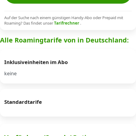
Alle Mobile-Vergleiche
Auf der Suche nach einem günstigen Handy-Abo oder Prepaid mit
Roaming? Das findet unser
Tarifrechner
.
Internet, TV, Telefon
Alle Roamingtarife von in Deutschland:
Kombi-Angebote
Inklusiveinheiten im Abo
Aktionen
keine
News
Standardtarife
Forum
Über uns