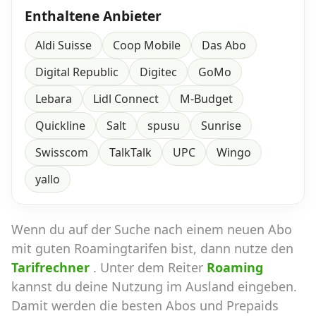
Enthaltene Anbieter
Aldi Suisse
Coop Mobile
Das Abo
Digital Republic
Digitec
GoMo
Lebara
Lidl Connect
M-Budget
Quickline
Salt
spusu
Sunrise
Swisscom
TalkTalk
UPC
Wingo
yallo
Wenn du auf der Suche nach einem neuen Abo
mit guten Roamingtarifen bist, dann nutze den
Tarifrechner
. Unter dem Reiter
Roaming
kannst du deine Nutzung im Ausland eingeben.
Damit werden die besten Abos und Prepaids