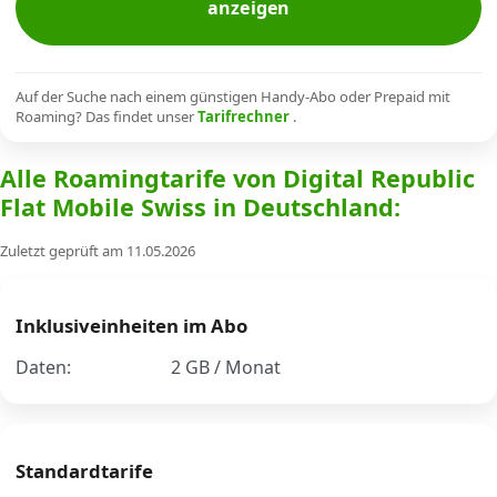
anzeigen
Alle Mobile-Vergleiche
Internet, TV, Telefon
Auf der Suche nach einem günstigen Handy-Abo oder Prepaid mit
Roaming? Das findet unser
Tarifrechner
.
Alle Roamingtarife von Digital Republic
Kombi-Angebote
Flat Mobile Swiss in Deutschland:
Zuletzt geprüft am 11.05.2026
Aktionen
News
Inklusiveinheiten im Abo
Daten:
2 GB / Monat
Forum
Standardtarife
Über uns