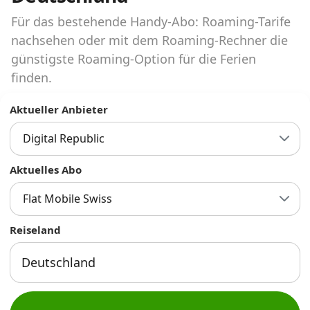
Abos für Tablets, Hotspots und Smart
Watches
Für das bestehende Handy-Abo: Roaming-Tarife
nachsehen oder mit dem Roaming-Rechner die
Tarifrechner Handy-Abo
günstigste Roaming-Option für die Ferien
Der gute alte Tarifrechner im neuen Design
finden.
Aktueller Anbieter
Infos
Digital Republic
Alle Anbieter
Aktuelles Abo
Mobilfunknetz Schweiz
Flat Mobile Swiss
Roaming-Tarife abfragen
Reiseland
Handy-Abo-Aktionen
Handy-Abo kündigen oder
wechseln