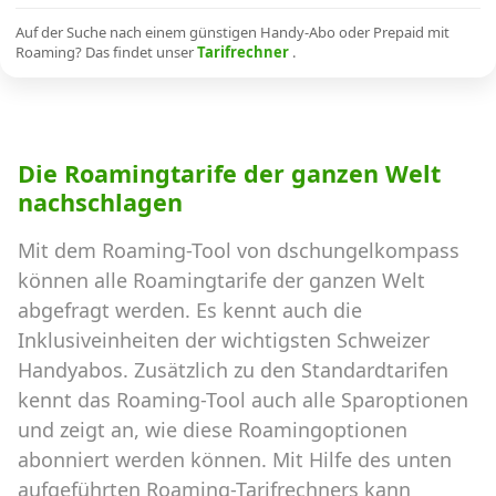
Alle Mobile-Vergleiche
Auf der Suche nach einem günstigen Handy-Abo oder Prepaid mit
Roaming? Das findet unser
Tarifrechner
.
Internet, TV, Telefon
Die Roamingtarife der ganzen Welt
Kombi-Angebote
nachschlagen
Mit dem Roaming-Tool von dschungelkompass
Aktionen
können alle Roamingtarife der ganzen Welt
abgefragt werden. Es kennt auch die
News
Inklusiveinheiten der wichtigsten Schweizer
Handyabos. Zusätzlich zu den Standardtarifen
Forum
kennt das Roaming-Tool auch alle Sparoptionen
und zeigt an, wie diese Roamingoptionen
abonniert werden können. Mit Hilfe des unten
Über uns
aufgeführten Roaming-Tarifrechners kann