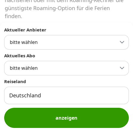
Abos für Tablets, Hotspots und Smart
günstigste Roaming-Option für die Ferien
Watches
finden.
Tarifrechner Handy-Abo
Aktueller Anbieter
Der gute alte Tarifrechner im neuen Design
bitte wählen
Infos
Aktuelles Abo
Alle Anbieter
bitte wählen
Mobilfunknetz Schweiz
Reiseland
Roaming-Tarife abfragen
Handy-Abo-Aktionen
Handy-Abo kündigen oder
anzeigen
wechseln