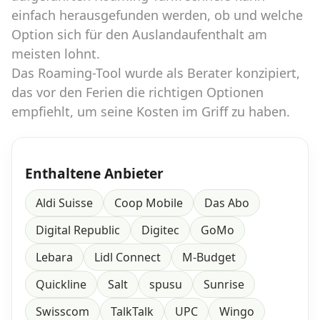
einfach herausgefunden werden, ob und welche
Option sich für den Auslandaufenthalt am
Datenschutz
·
AGB
·
Impressum
meisten lohnt.
Das Roaming-Tool wurde als Berater konzipiert,
das vor den Ferien die richtigen Optionen
empfiehlt, um seine Kosten im Griff zu haben.
Enthaltene Anbieter
Aldi Suisse
Coop Mobile
Das Abo
Digital Republic
Digitec
GoMo
Lebara
Lidl Connect
M-Budget
Quickline
Salt
spusu
Sunrise
Swisscom
TalkTalk
UPC
Wingo