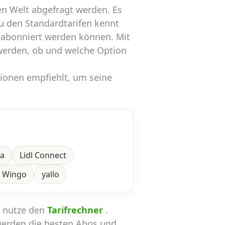
n Welt abgefragt werden. Es
zu den Standardtarifen kennt
 abonniert werden können. Mit
werden, ob und welche Option
tionen empfiehlt, um seine
ra
Lidl Connect
Wingo
yallo
n nutze den
Tarifrechner
.
werden die besten Abos und