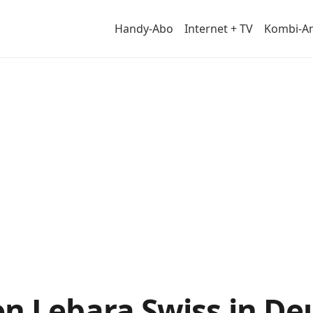
Handy-Abo
Internet + TV
Kombi-A
von
n Lebara Swiss in De