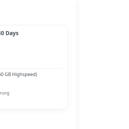
30 Days
(60 GB Highspeed)
erung