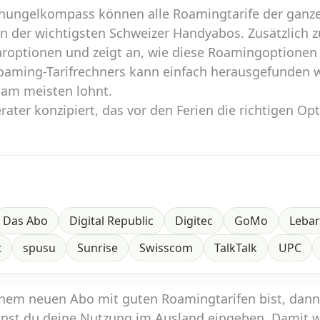
hungelkompass können alle Roamingtarife der ganze
en der wichtigsten Schweizer Handyabos. Zusätzlich 
aroptionen und zeigt an, wie diese Roamingoptionen
Roaming-Tarifrechners kann einfach herausgefunden 
 am meisten lohnt.
ater konzipiert, das vor den Ferien die richtigen Op
Das Abo
Digital Republic
Digitec
GoMo
Leba
t
spusu
Sunrise
Swisscom
TalkTalk
UPC
inem neuen Abo mit guten Roamingtarifen bist, dan
nst du deine Nutzung im Ausland eingeben. Damit 