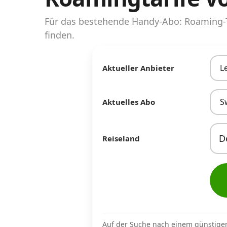
Abos für Tablets, Hotspots und Smart
Watches
Für das bestehende Handy-Abo: Roaming-T
finden.
Tarifrechner Handy-Abo
Der gute alte Tarifrechner im neuen Design
L
Aktueller Anbieter
Infos
S
Aktuelles Abo
Alle Anbieter
Mobilfunknetz Schweiz
Reiseland
Roaming-Tarife abfragen
Handy-Abo-Aktionen
Handy-Abo kündigen oder wechseln
Alle Mobile-Vergleiche
Auf der Suche nach einem günstige